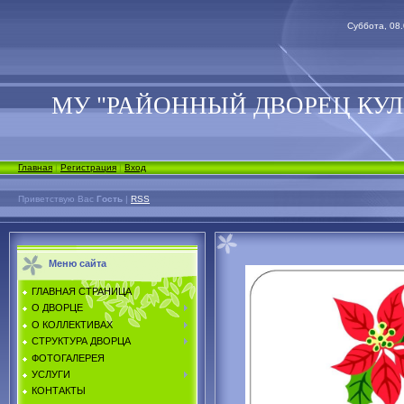
Суббота, 08.
МУ "РАЙОННЫЙ ДВОРЕЦ КУЛ
Главная
|
Регистрация
|
Вход
Приветствую Вас
Гость
|
RSS
Меню сайта
ГЛАВНАЯ СТРАНИЦА
О ДВОРЦЕ
О КОЛЛЕКТИВАХ
СТРУКТУРА ДВОРЦА
ФОТОГАЛЕРЕЯ
УСЛУГИ
КОНТАКТЫ