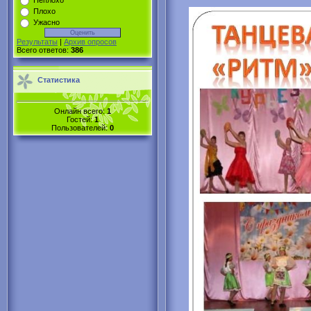
Неплохо
Плохо
Ужасно
Результаты
|
Архив опросов
Всего ответов:
386
Статистика
Онлайн всего:
1
Гостей:
1
Пользователей:
0